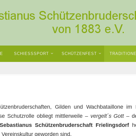
NE
SCHIESSSPORT
SCHÜTZENFEST
TRADITION
hützenbruderschaften, Gilden und Wachbataillone im Mi
e Schutzrolle obliegt mittlerweile
– vergelt´s Gott –
de
 Sebastianus Schützenbruderschaft Frielingsdorf
he
 Vereinskultur geworden sind.