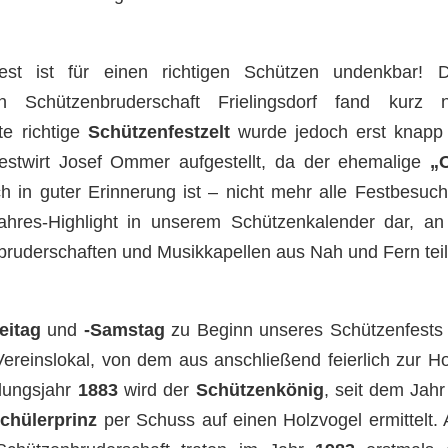
est ist für einen richtigen Schützen undenkbar! 
n Schützenbruderschaft Frielingsdorf fand kurz 
te richtige
Schützenfestzelt
wurde jedoch erst knapp
stwirt Josef Ommer aufgestellt, da der ehemalige
„
h in guter Erinnerung ist – nicht mehr alle Festbesuc
Jahres-Highlight in unserem Schützenkalender dar, a
bruderschaften und Musikkapellen aus Nah und Fern te
eitag
und
-Samstag
zu Beginn unseres Schützenfests s
m Vereinslokal, von dem aus anschließend feierlich zur 
ndungsjahr
1883
wird der
Schützenkönig
, seit dem Jah
chülerprinz
per Schuss auf einen Holzvogel ermittelt. 