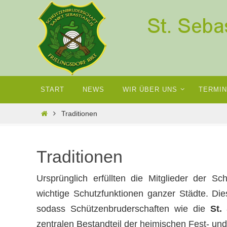
Zum
Inhalt
springen
Zum
START
NEWS
WIR ÜBER UNS
TERMI
Inhalt
springen
Home
Traditionen
Traditionen
Ursprünglich erfüllten die Mitglieder der Sc
wichtige Schutzfunktionen ganzer Städte. Dies
sodass Schützenbruderschaften wie die
St.
zentralen Bestandteil der heimischen Fest- und