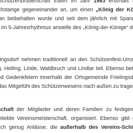
 Schützenbruderschaft traten im Jahr
1983
erstmals 
chstange gegeneinander an, um einen
„König der K
 an beibehalten wurde und seit dem jährlich mit Spa
t im 5-Jahresrhythmus anstelle des „König-der-Könige“ 
elingsdorf nehmen traditionell an den Schützenfest-Um
 Helling, Linde, Waldbruch und Lindlar teil. Ebenso bete
 Gedenkfeiern innerhalb der Ortsgemeinde Frielingsd
as Mitgefühl des Schützenwesens nach außen zu trage
chaft
der Mitglieder und deren Familien zu festige
liebte Vereinsmeisterschaft, organisiert. Ebenso gibt
auch genug Anlässe, die
außerhalb des Vereins-Sch