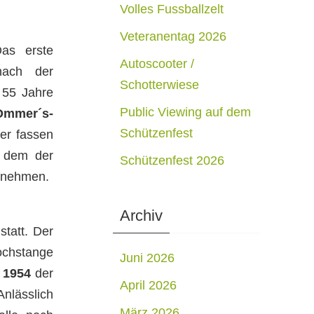
Volles Fussballzelt
Veteranentag 2026
Das erste
Autoscooter /
nach der
Schotterwiese
 55 Jahre
Public Viewing auf dem
Ommer´s-
Schützenfest
her fassen
n dem der
Schützenfest 2026
ilnehmen.
Archiv
tatt. Der
Hochstange
Juni 2026
r
1954
der
April 2026
Anlässlich
März 2026